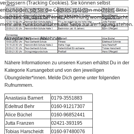
verbessern (Tracking Cookies). Sie können selbst
entscheiden, ob Sie die Cookies zulassen möchten. Bitte
beachten Sie, dass bei einer Ablehnung womöglich nicht
mehr alle Funktionalitäten der Seite zur Verfügung stehen.
Akzeptieren
Ablehnen
Nähere Informationen zu unseren Kursen erhältst Du in der
Kategorie Kursangebot und von den jeweiligen
Übungsleiter*innen. Melde Dich gerne unter folgenden
Rufnummern.
Anastasia Barnert
0179-3551883
Edeltrud Behr
0160-91217307
Alice Büchel
0160-96852441
Jutta Franzen
02421-393195
Tobias Harscheidt
0160-97480076