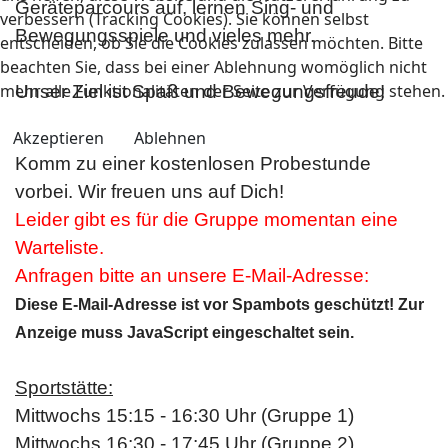
Geräteparcours auf, lernen Sing- und
verbessern (Tracking Cookies). Sie können selbst
Bewegungsspiele und vieles mehr.
entscheiden, ob Sie die Cookies zulassen möchten. Bitte
beachten Sie, dass bei einer Ablehnung womöglich nicht
mehr alle Funktionalitäten der Seite zur Verfügung stehen.
Unser Ziel ist Spaß und Bewegungsfreude!
Akzeptieren
Ablehnen
Komm zu einer kostenlosen Probestunde
vorbei.
Wir freuen uns auf Dich!
Leider gibt es für die Gruppe momentan eine
Warteliste.
Anfragen bitte an unsere E-Mail-Adresse:
Diese E-Mail-Adresse ist vor Spambots geschützt! Zur
Anzeige muss JavaScript eingeschaltet sein.
Sportstätte:
Mittwochs 15:15 - 16:30 Uhr (Gruppe 1)
Mittwochs 16:30 - 17:45 Uhr (Gruppe 2)