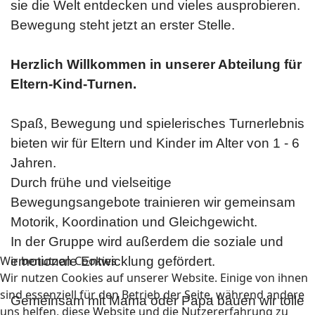
sie die Welt entdecken und vieles ausprobieren.
Bewegung steht jetzt an erster Stelle.
Herzlich Willkommen in unserer Abteilung für
Eltern-Kind-Turnen.
Spaß, Bewegung und spielerisches Turnerlebnis
bieten wir für Eltern und Kinder im Alter von 1 - 6
Jahren.
Durch frühe und vielseitige
Bewegungsangebote trainieren wir gemeinsam
Motorik, Koordination und Gleichgewicht.
In der Gruppe wird außerdem die soziale und
Wir benutzen Cookies
emotionale Entwicklung gefördert.
Wir nutzen Cookies auf unserer Website. Einige von ihnen
sind essenziell für den Betrieb der Seite, während andere
Gemeinsam mit Mama oder Papa bauen wir tolle
uns helfen, diese Website und die Nutzererfahrung zu