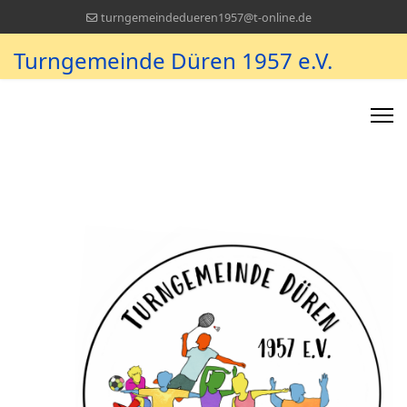
turngemeindedueren1957@t-online.de
Turngemeinde Düren 1957 e.V.