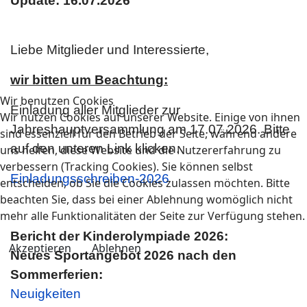
Update: 16.07.2026
Liebe Mitglieder und Interessierte,
wir bitten um Beachtung:
Wir benutzen Cookies
Einladung aller Mitglieder zur
Wir nutzen Cookies auf unserer Website. Einige von ihnen
Jahreshauptversammlung am 17.07.2026. Bitte
sind essenziell für den Betrieb der Seite, während andere
auf den unteren Link klicken.
uns helfen, diese Website und die Nutzererfahrung zu
verbessern (Tracking Cookies). Sie können selbst
Einladungsschreiben-2026
entscheiden, ob Sie die Cookies zulassen möchten. Bitte
beachten Sie, dass bei einer Ablehnung womöglich nicht
mehr alle Funktionalitäten der Seite zur Verfügung stehen.
Bericht der Kinderolympiade 2026:
Akzeptieren
Ablehnen
Neues Sportangebot 2026 nach den
Sommerferien:
Neuigkeiten