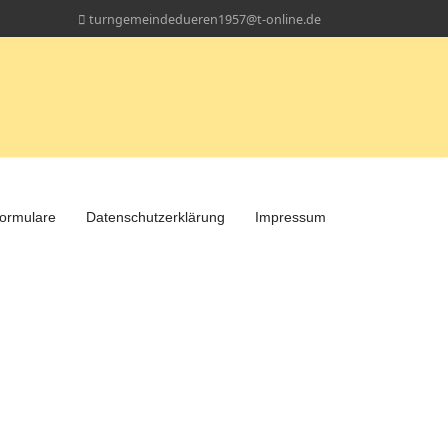
turngemeindedueren1957@t-online.de
ormulare
Datenschutzerklärung
Impressum