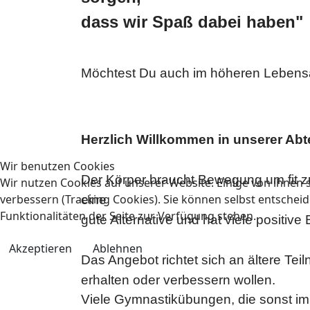
dass wir Spaß dabei haben
"
Möchtest Du auch im höheren Lebensal
Herzlich Willkommen in unserer Abte
Wir benutzen Cookies
Der Körper braucht Bewegung um fit zu
Wir nutzen Cookies auf unserer Website. Einige von ihnen s
verbessern (Tracking Cookies). Sie können selbst entscheid
eine
Funktionalitäten der Seite zur Verfügung stehen.
gute Alternative und hat viele positive
Akzeptieren
Ablehnen
Das Angebot richtet sich an ältere Tei
erhalten oder verbessern wollen.
Viele Gymnastikübungen, die sonst im