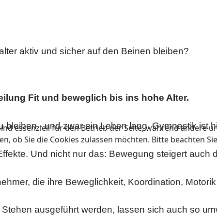
ter aktiv und sicher auf den Beinen bleiben?
ilung Fit und beweglich bis ins hohe Alter.
 bleiben - und zwar ein Leben lang. Gymnastik ist h
ind essenziell für den Betrieb der Seite, während andere u
en, ob Sie die Cookies zulassen möchten. Bitte beachten Si
 Effekte. Und nicht nur das: Bewegung steigert auch d
lnehmer, die ihre Beweglichkeit, Koordination, Motori
 Stehen ausgeführt werden, lassen sich auch so u