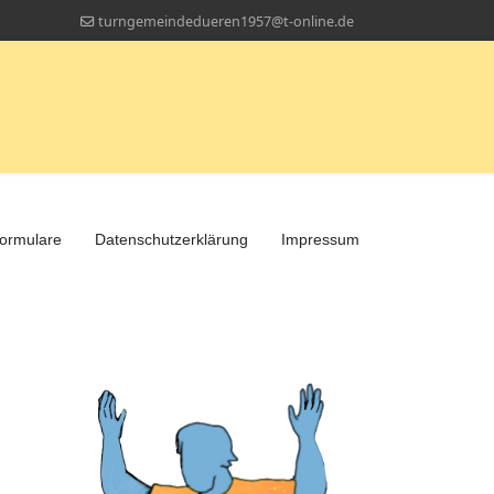
turngemeindedueren1957@t-online.de
ormulare
Datenschutzerklärung
Impressum