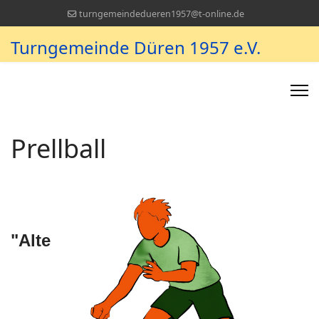
turngemeindedueren1957@t-online.de
Turngemeinde Düren 1957 e.V.
Prellball
"
Alte