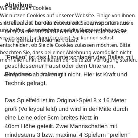
Abteilung.
Wir benutzen Cookies
Wir nutzen Cookies auf unserer Website. Einige von ihnen
sind essenziell für den Betrieb der Seite, während andere
Prellball
ist bereits eine uralte Teamsportart aus
uns helfen, diese Website und die Nutzererfahrung zu
dem Jahre 1925/1926 mit Wettkampfcharakter.
verbessern (Tracking Cookies). Sie können selbst
Wie genau funktioniert das?
entscheiden, ob Sie die Cookies zulassen möchten. Bitte
beachten Sie, dass bei einer Ablehnung womöglich nicht
"Prellen" ist das Hinunterschlagen des Balles mit
mehr alle Funktionalitäten der Seite zur Verfügung stehen.
geschlossener Faust oder dem Unterarm.
Akzeptieren
Ablehnen
Einfaches abprallen gilt nicht. Hier ist Kraft und
Technik gefragt.
Das Spielfeld ist im Original-Spiel 8 x 16 Meter
groß (Volleyballfeld) und wird in der Mitte durch
eine Leine oder 5cm breites Netz in
40cm Höhe geteilt. Zwei Mannschaften mit
mindestens 3 bzw. maximal 4 Spielern "prellen"