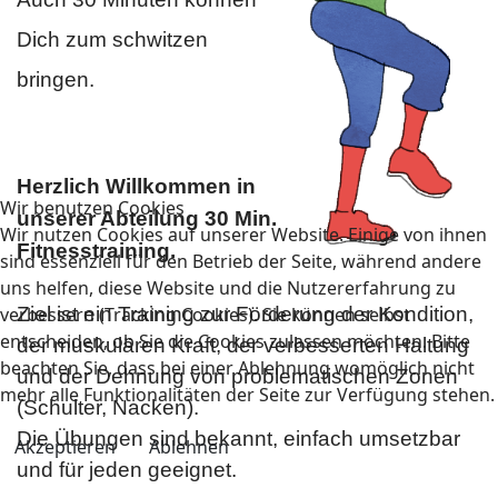
Dich zum schwitzen
bringen.
Herzlich Willkommen in
Wir benutzen Cookies
unserer Abteilung 30 Min.
Wir nutzen Cookies auf unserer Website. Einige von ihnen
Fitnesstraining.
sind essenziell für den Betrieb der Seite, während andere
uns helfen, diese Website und die Nutzererfahrung zu
verbessern (Tracking Cookies). Sie können selbst
Ziel ist ein Training zur Förderung der Kondition,
entscheiden, ob Sie die Cookies zulassen möchten. Bitte
der muskulären Kraft, der verbesserten Haltung
beachten Sie, dass bei einer Ablehnung womöglich nicht
und der Dehnung von problematischen Zonen
mehr alle Funktionalitäten der Seite zur Verfügung stehen.
(Schulter, Nacken).
Die Übungen sind bekannt, einfach umsetzbar
Akzeptieren
Ablehnen
und für jeden geeignet.